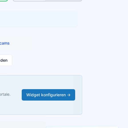
cams
aden
rtale.
Widget konfigurieren →