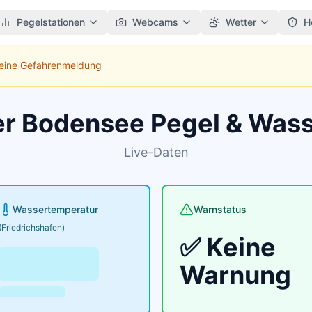
Pegelstationen
Webcams
Wetter
H
Keine Gefahrenmeldung
er Bodensee Pegel & Was
Live-Daten
Wassertemperatur
Warnstatus
(Friedrichshafen)
✅ Keine
Warnung