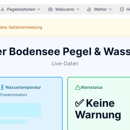
Pegelstationen
Webcams
Wetter
H
Keine Gefahrenmeldung
er Bodensee Pegel & Was
Live-Daten
Wassertemperatur
Warnstatus
(Friedrichshafen)
✅ Keine
Warnung