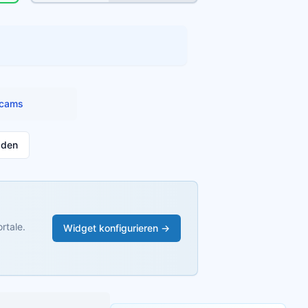
cams
aden
rtale.
Widget konfigurieren →