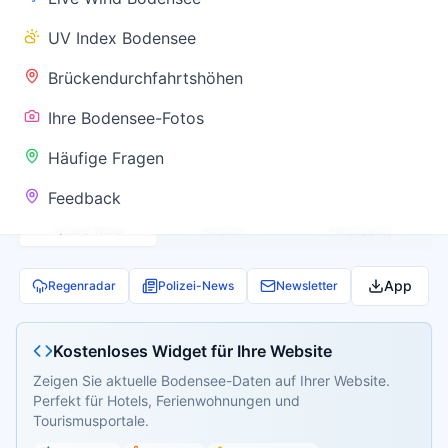
✅ Keine
UV Index Bodensee
Warnung
Brückendurchfahrtshöhen
Ihre Bodensee-Fotos
Aktuelle Pegel- und Temperaturdaten werden
Häufige Fragen
geladen...
Feedback
Live Wind
Wetter
Webcams
App
Regenradar
Polizei-News
Newsletter
Kostenloses Widget für Ihre Website
Zeigen Sie aktuelle Bodensee-Daten auf Ihrer Website.
Perfekt für Hotels, Ferienwohnungen und
Tourismusportale.