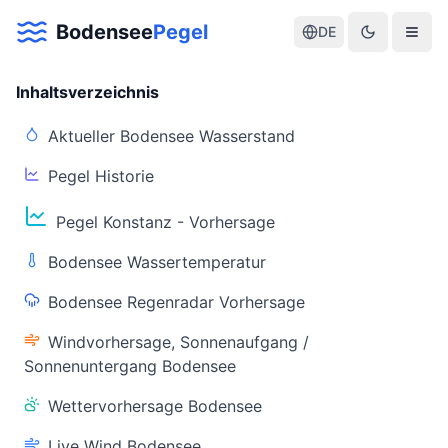
Bodensee
Pegel
DE
Inhaltsverzeichnis
Aktueller Bodensee Wasserstand
Pegel Historie
Aktuelle Warnlage Bodensee
Pegel Konstanz - Vorhersage
Aktueller Bodensee Pegel & Wasserstand
Bodensee Wassertemperatur
Live-Daten
Bodensee Regenradar Vorhersage
Bodensee Pegel
Wassertemperatur
(Konstanz)
(Friedrichshafen)
Windvorhersage, Sonnenaufgang /
Sonnenuntergang Bodensee
Wettervorhersage Bodensee
Live Wind Bodensee
Warnstatus
Letzte Aktualisierung