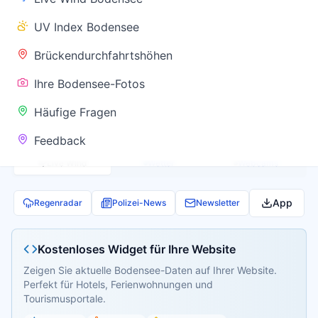
✅ Keine
UV Index Bodensee
Warnung
Brückendurchfahrtshöhen
Ihre Bodensee-Fotos
Aktuelle Pegel- und Temperaturdaten werden
Häufige Fragen
geladen...
Feedback
Live Wind
Wetter
Webcams
App
Regenradar
Polizei-News
Newsletter
Kostenloses Widget für Ihre Website
Zeigen Sie aktuelle Bodensee-Daten auf Ihrer Website.
Perfekt für Hotels, Ferienwohnungen und
Tourismusportale.