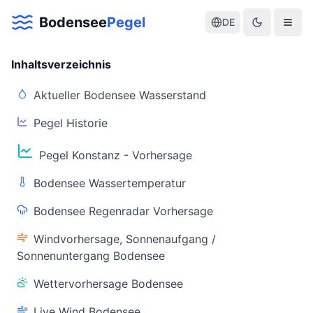
Bodensee
Pegel
DE
Inhaltsverzeichnis
Aktueller Bodensee Wasserstand
Pegel Historie
Aktuelle Warnlage Bodensee
Pegel Konstanz - Vorhersage
Aktueller Bodensee Pegel & Wasserstand
Bodensee Wassertemperatur
Live-Daten
Bodensee Regenradar Vorhersage
Bodensee Pegel
Wassertemperatur
(Konstanz)
(Friedrichshafen)
Windvorhersage, Sonnenaufgang /
Sonnenuntergang Bodensee
Wettervorhersage Bodensee
Live Wind Bodensee
Warnstatus
Letzte Aktualisierung