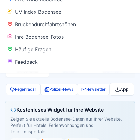
✅ Keine
UV Index Bodensee
Warnung
Brückendurchfahrtshöhen
Ihre Bodensee-Fotos
Aktuelle Pegel- und Temperaturdaten werden
Häufige Fragen
geladen...
Feedback
Live Wind
Wetter
Webcams
App
Regenradar
Polizei-News
Newsletter
Kostenloses Widget für Ihre Website
Zeigen Sie aktuelle Bodensee-Daten auf Ihrer Website.
Perfekt für Hotels, Ferienwohnungen und
Tourismusportale.