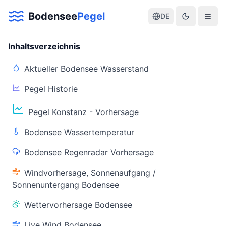
Bodensee
Pegel
DE
Inhaltsverzeichnis
Aktueller Bodensee Wasserstand
Pegel Historie
Aktuelle Warnlage Bodensee
Pegel Konstanz - Vorhersage
Aktueller Bodensee Pegel & Wasserstand
Bodensee Wassertemperatur
Live-Daten
Bodensee Regenradar Vorhersage
Bodensee Pegel
Wassertemperatur
(Konstanz)
(Friedrichshafen)
Windvorhersage, Sonnenaufgang /
Sonnenuntergang Bodensee
Wettervorhersage Bodensee
Live Wind Bodensee
Warnstatus
Letzte Aktualisierung