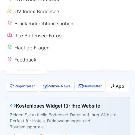
✅ Keine
UV Index Bodensee
Warnung
Brückendurchfahrtshöhen
Ihre Bodensee-Fotos
Aktuelle Pegel- und Temperaturdaten werden
Häufige Fragen
geladen...
Feedback
Live Wind
Wetter
Webcams
App
Regenradar
Polizei-News
Newsletter
Kostenloses Widget für Ihre Website
Zeigen Sie aktuelle Bodensee-Daten auf Ihrer Website.
Perfekt für Hotels, Ferienwohnungen und
Tourismusportale.