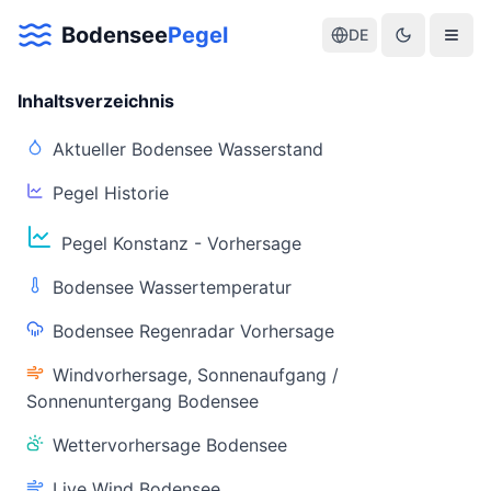
Bodensee
Pegel
DE
Inhaltsverzeichnis
Aktueller Bodensee Wasserstand
Pegel Historie
Aktuelle Warnlage Bodensee
Pegel Konstanz - Vorhersage
Aktueller Bodensee Pegel & Wasserstand
Bodensee Wassertemperatur
Live-Daten
Bodensee Regenradar Vorhersage
Bodensee Pegel
Wassertemperatur
(Konstanz)
(Friedrichshafen)
Windvorhersage, Sonnenaufgang /
Sonnenuntergang Bodensee
Wettervorhersage Bodensee
Live Wind Bodensee
Warnstatus
Letzte Aktualisierung