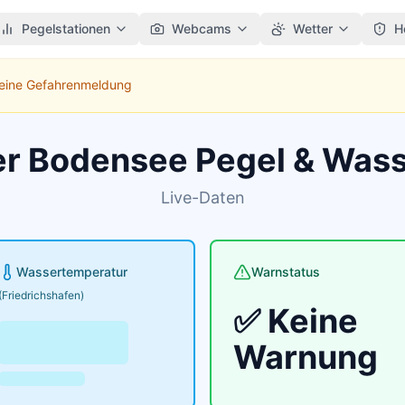
Pegelstationen
Webcams
Wetter
H
Keine Gefahrenmeldung
er Bodensee Pegel & Was
Live-Daten
Wassertemperatur
Warnstatus
(Friedrichshafen)
✅ Keine
Warnung