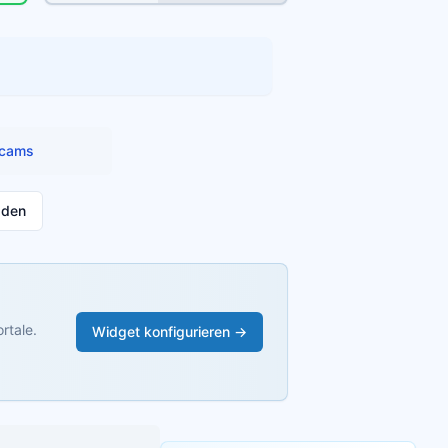
cams
aden
rtale.
Widget konfigurieren →