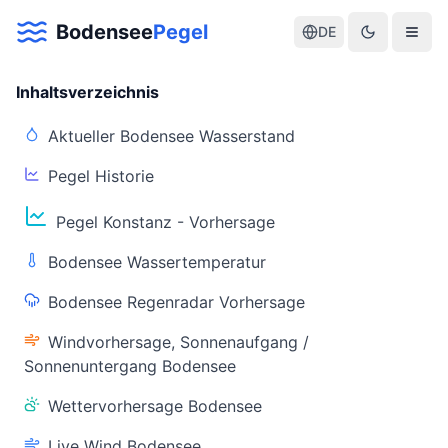
Bodensee
Pegel
DE
Inhaltsverzeichnis
Aktueller Bodensee Wasserstand
Pegel Historie
Aktuelle Warnlage Bodensee
Pegel Konstanz - Vorhersage
Aktueller Bodensee Pegel & Wasserstand
Bodensee Wassertemperatur
Live-Daten
Bodensee Regenradar Vorhersage
Bodensee Pegel
Wassertemperatur
(Konstanz)
(Friedrichshafen)
Windvorhersage, Sonnenaufgang /
Sonnenuntergang Bodensee
Wettervorhersage Bodensee
Live Wind Bodensee
Warnstatus
Letzte Aktualisierung