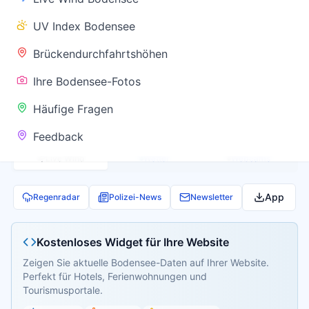
✅ Keine
UV Index Bodensee
Warnung
Brückendurchfahrtshöhen
Ihre Bodensee-Fotos
Aktuelle Pegel- und Temperaturdaten werden
Häufige Fragen
geladen...
Feedback
Live Wind
Wetter
Webcams
App
Regenradar
Polizei-News
Newsletter
Kostenloses Widget für Ihre Website
Zeigen Sie aktuelle Bodensee-Daten auf Ihrer Website.
Perfekt für Hotels, Ferienwohnungen und
Tourismusportale.